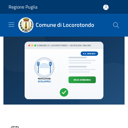
Salta al contenuto principale
Regione Puglia
Comune di Locorotondo