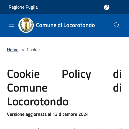
Salta al contenuto principale
Regione Puglia
Comune di Locorotondo
Home
>
Cookie
Cookie Policy di
Comune di
Locorotondo
Versione aggiornata al 13 dicembre 2024