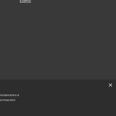
Eventi
×
nzionamento e
nformazioni