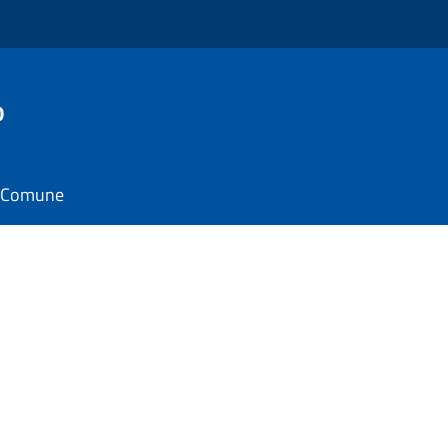
o
il Comune