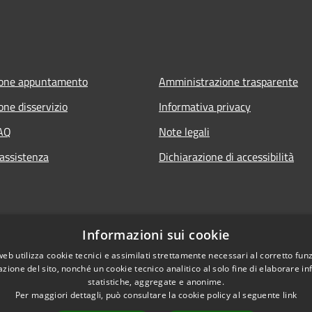
ione appuntamento
Amministrazione trasparente
one disservizio
Informativa privacy
FAQ
Note legali
 assistenza
Dichiarazione di accessibilità
Informazioni sui cookie
web utilizza cookie tecnici e assimilati strettamente necessari al corretto fu
azione del sito, nonché un cookie tecnico analitico al solo fine di elaborare i
statistiche, aggregate e anonime.
Per maggiori dettagli, può consultare la cookie policy al seguente
link