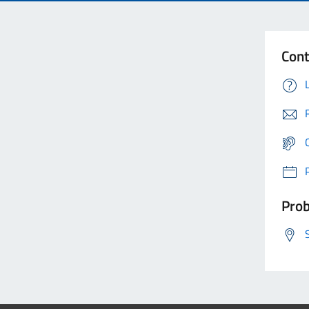
Cont
Prob