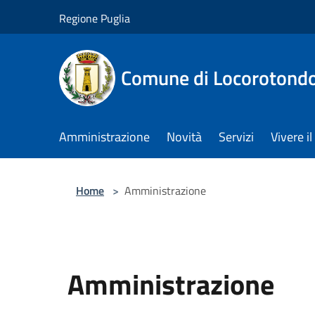
Salta al contenuto principale
Regione Puglia
Comune di Locorotond
Amministrazione
Novità
Servizi
Vivere 
Home
>
Amministrazione
Amministrazione