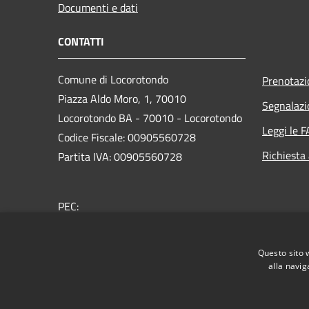
Documenti e dati
CONTATTI
Comune di Locorotondo
Prenotaz
Piazza Aldo Moro, 1, 70010
Segnalazi
Locorotondo BA - 70010 - Locorotondo
Leggi le 
Codice Fiscale: 00905560728
Richiesta
Partita IVA: 00905560728
PEC:
protocollo.comune.locorotondo@pec.rupar.puglia.it
Centralino Unico: 080 4356111
Questo sito 
alla navig