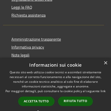
Leggi le FAQ
Richiesta assistenza
Amministrazione trasparente
Informativa privacy
Note legali
×
Dichiarazione di accessibilità
Informazioni sui cookie
Questo sito web utilizza cookie tecnici e assimilati strettamente
necessari al corretto funzionamento e alla navigazione del sito,
nonché un cookie tecnico analitico al solo fine di elaborare
informazioni statistiche, aggregate e anonime.
RSS
Copyright © 2026 • Comune di
Per maggiori dettagli, può consultare la cookie policy al seguente
link
Accessibilità
Locorotondo • Powered by
Privacy
Municipium
Accesso
•
RIFIUTA TUTTO
ACCETTA TUTTO
Cookie
redazione