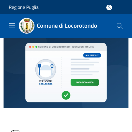
Salta al contenuto principale
Regione Puglia
Comune di Locorotondo