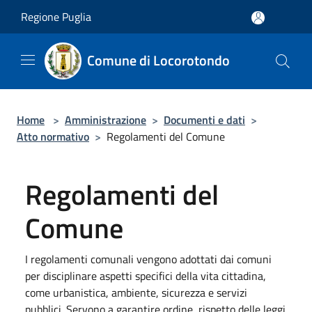
Salta al contenuto principale
Regione Puglia
Comune di Locorotondo
Home
>
Amministrazione
>
Documenti e dati
>
Atto normativo
>
Regolamenti del Comune
Regolamenti del
Comune
I regolamenti comunali vengono adottati dai comuni
per disciplinare aspetti specifici della vita cittadina,
come urbanistica, ambiente, sicurezza e servizi
pubblici. Servono a garantire ordine, rispetto delle leggi