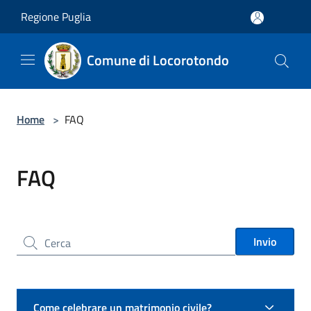
Salta al contenuto principale
Regione Puglia
Comune di Locorotondo
Home
>
FAQ
FAQ
Cerca nel sito
Invio
Come celebrare un matrimonio civile?