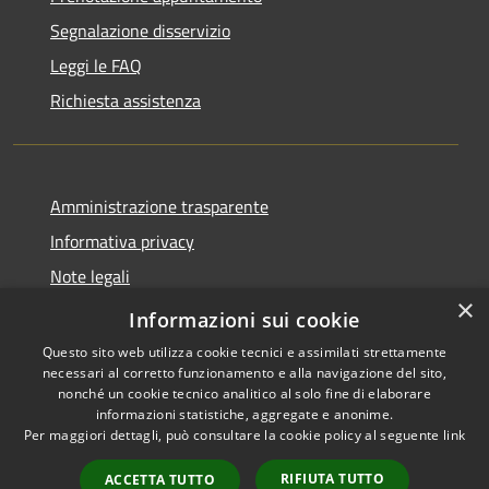
Segnalazione disservizio
Leggi le FAQ
Richiesta assistenza
Amministrazione trasparente
Informativa privacy
Note legali
×
Dichiarazione di accessibilità
Informazioni sui cookie
Questo sito web utilizza cookie tecnici e assimilati strettamente
necessari al corretto funzionamento e alla navigazione del sito,
nonché un cookie tecnico analitico al solo fine di elaborare
informazioni statistiche, aggregate e anonime.
RSS
Copyright © 2026 • Comune di
Per maggiori dettagli, può consultare la cookie policy al seguente
link
Accessibilità
Locorotondo • Powered by
Privacy
Municipium
Accesso
•
RIFIUTA TUTTO
ACCETTA TUTTO