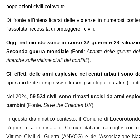
popolazioni civili coinvolte.
Di fronte all'intensificarsi delle violenze in numerosi conte
l'assoluta necessità di proteggere i civili.
Oggi nel mondo sono in corso 32 guerre e 23 situazioni 
Seconda guerra mondiale
(Fonti
: Atlante delle guerre de
ricerche sulle vittime civili dei conflitti
)
.
Gli effetti delle armi esplosive nei centri urbani sono de
riportano ferite complesse e traumi psicologici duraturi (Font
Nel 2024,
59.524 civili sono rimasti uccisi da armi esplo
bambini
(Fonte
:
Save the Children UK
).
In questo drammatico contesto, il Comune di
Locorotond
Regioni e a centinaia di Comuni italiani, raccoglie con c
Vittime Civili di Guerra (ANVCG) e dell’Associazione Naz