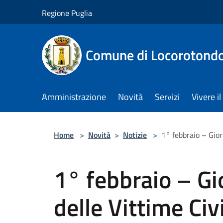
Salta al contenuto principale
Regione Puglia
Comune di Locorotond
Amministrazione
Novità
Servizi
Vivere 
Home
>
Novità
>
Notizie
>
1° febbraio – Gior
1° febbraio – Gi
delle Vittime Civi