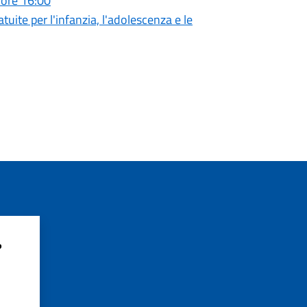
 ore 16:00
tuite per l'infanzia, l'adolescenza e le
?