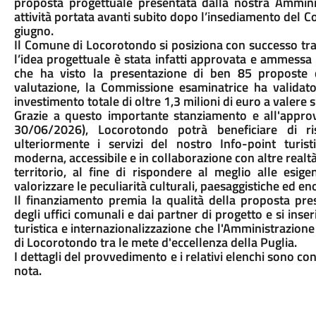
proposta progettuale presentata dalla nostra Amminis
attività portata avanti subito dopo l’insediamento del C
giugno.
Il Comune di Locorotondo si posiziona con successo tra i
l’idea progettuale è stata infatti approvata e ammessa 
che ha visto la presentazione di ben 85 proposte da 
valutazione, la Commissione esaminatrice ha validato
investimento totale di oltre 1,3 milioni di euro a valer
Grazie a questo importante stanziamento e all'approv
30/06/2026), Locorotondo potrà beneficiare di ris
ulteriormente i servizi del nostro Info-point turist
moderna, accessibile e in collaborazione con altre realtà
territorio, al fine di rispondere al meglio alle esi
valorizzare le peculiarità culturali, paesaggistiche ed e
Il finanziamento premia la qualità della proposta pre
degli uffici comunali e dai partner di progetto e si ins
turistica e internazionalizzazione che l'Amministrazione
di Locorotondo tra le mete d'eccellenza della Puglia.
I dettagli del provvedimento e i relativi elenchi sono co
nota.