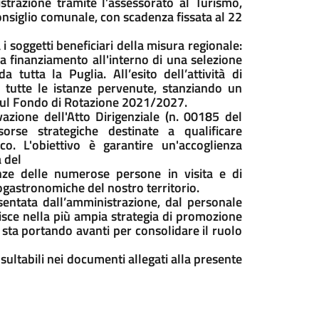
trazione tramite l’assessorato al Turismo,
onsiglio comunale, con scadenza fissata al 22
 soggetti beneficiari della misura regionale:
a finanziamento all'interno di una selezione
tutta la Puglia. All’esito dell’attività di
 tutte le istanze pervenute, stanziando un
e sul Fondo di Rotazione 2021/2027.
azione dell'Atto Dirigenziale (n. 00185 del
orse strategiche destinate a qualificare
ico. L'obiettivo è garantire un'accoglienza
 del
genze delle numerose persone in visita e di
nogastronomiche del nostro territorio.
sentata dall’amministrazione, dal personale
erisce nella più ampia strategia di promozione
 sta portando avanti per consolidare il ruolo
nsultabili nei documenti allegati alla presente