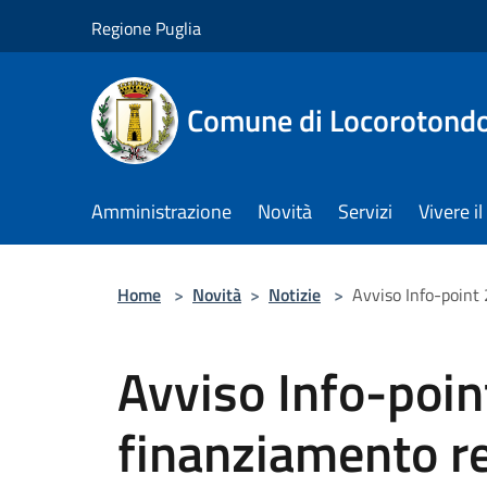
Salta al contenuto principale
Regione Puglia
Comune di Locorotond
Amministrazione
Novità
Servizi
Vivere 
Home
>
Novità
>
Notizie
>
Avviso Info-point
Avviso Info-poi
finanziamento re