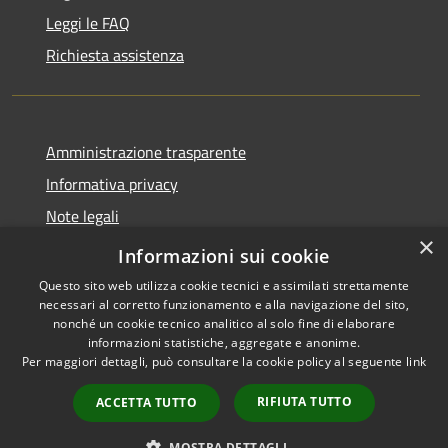
Leggi le FAQ
Richiesta assistenza
Amministrazione trasparente
Informativa privacy
Note legali
×
Dichiarazione di accessibilità
Informazioni sui cookie
Questo sito web utilizza cookie tecnici e assimilati strettamente
necessari al corretto funzionamento e alla navigazione del sito,
nonché un cookie tecnico analitico al solo fine di elaborare
informazioni statistiche, aggregate e anonime.
RSS
Copyright © 2026 • Comune di
Per maggiori dettagli, può consultare la cookie policy al seguente
link
Accessibilità
Locorotondo • Powered by
Privacy
Municipium
Accesso
•
RIFIUTA TUTTO
ACCETTA TUTTO
Cookie
redazione
Mappa del sito
MOSTRA DETTAGLI