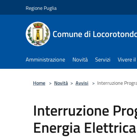
Salta al contenuto principale
Regione Puglia
Comune di Locorotond
Amministrazione
Novità
Servizi
Vivere 
Home
>
Novità
>
Avvisi
>
Interruzione Prog
Interruzione Pr
Energia Elettric