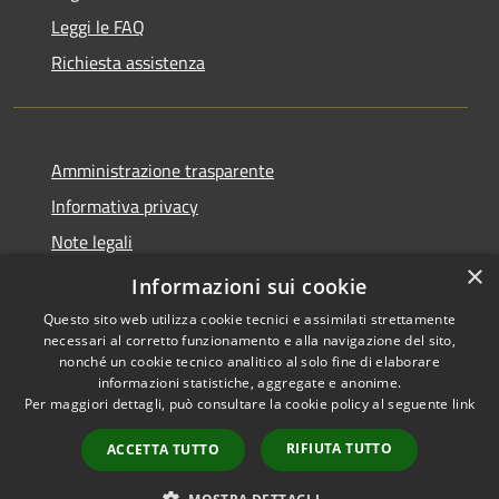
Leggi le FAQ
Richiesta assistenza
Amministrazione trasparente
Informativa privacy
Note legali
×
Dichiarazione di accessibilità
Informazioni sui cookie
Questo sito web utilizza cookie tecnici e assimilati strettamente
necessari al corretto funzionamento e alla navigazione del sito,
nonché un cookie tecnico analitico al solo fine di elaborare
informazioni statistiche, aggregate e anonime.
RSS
Copyright © 2026 • Comune di
Per maggiori dettagli, può consultare la cookie policy al seguente
link
Accessibilità
Locorotondo • Powered by
Privacy
Municipium
Accesso
•
RIFIUTA TUTTO
ACCETTA TUTTO
Cookie
redazione
Mappa del sito