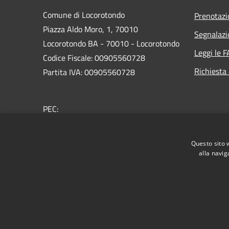
Comune di Locorotondo
Prenotaz
Piazza Aldo Moro, 1, 70010
Segnalazi
Locorotondo BA - 70010 - Locorotondo
Leggi le 
Codice Fiscale: 00905560728
Richiesta
Partita IVA: 00905560728
PEC:
protocollo.comune.locorotondo@pec.rupar.puglia.it
Centralino Unico: 080 4356111
Questo sito 
alla navig
RSS
Accessibilità
Privacy
Cookie
Mappa de