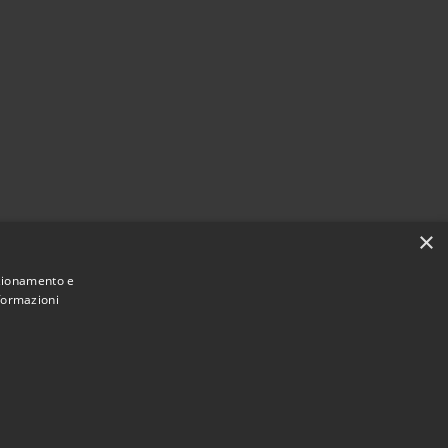
×
nzionamento e
nformazioni
Municipium
Accesso
mune di Locorotondo • Powered by
•
redazione