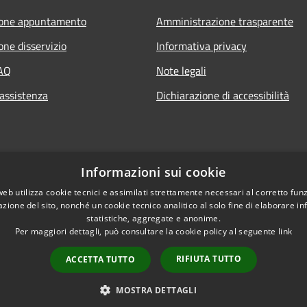
ione appuntamento
Amministrazione trasparente
one disservizio
Informativa privacy
FAQ
Note legali
 assistenza
Dichiarazione di accessibilità
Informazioni sui cookie
web utilizza cookie tecnici e assimilati strettamente necessari al corretto fu
azione del sito, nonché un cookie tecnico analitico al solo fine di elaborare i
statistiche, aggregate e anonime.
Per maggiori dettagli, può consultare la cookie policy al seguente
link
RIFIUTA TUTTO
ACCETTA TUTTO
l sito
Copyright © 2026 • Co
MOSTRA DETTAGLI