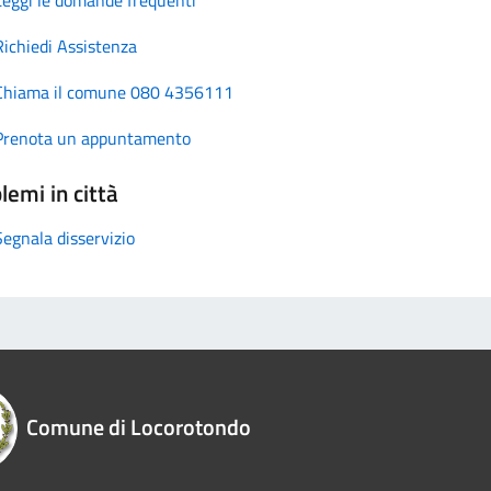
Richiedi Assistenza
Chiama il comune 080 4356111
Prenota un appuntamento
lemi in città
Segnala disservizio
Comune di Locorotondo