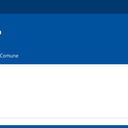
o
il Comune