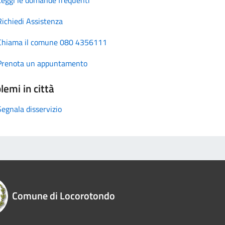
Richiedi Assistenza
Chiama il comune 080 4356111
Prenota un appuntamento
lemi in città
Segnala disservizio
Comune di Locorotondo