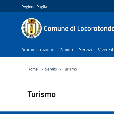
Salta al contenuto principale
Regione Puglia
Comune di Locorotond
Amministrazione
Novità
Servizi
Vivere 
Home
>
Servizi
>
Turismo
Turismo