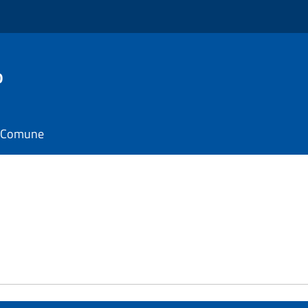
o
il Comune