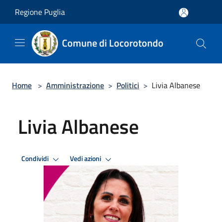
Salta al contenuto principale
Regione Puglia
Comune di Locorotondo
Home
>
Amministrazione
>
Politici
>
Livia Albanese
Livia Albanese
Condividi
Vedi azioni