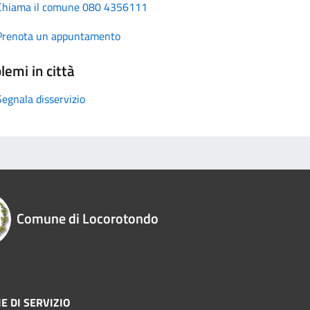
Chiama il comune 080 4356111
Prenota un appuntamento
lemi in città
Segnala disservizio
Comune di Locorotondo
E DI SERVIZIO