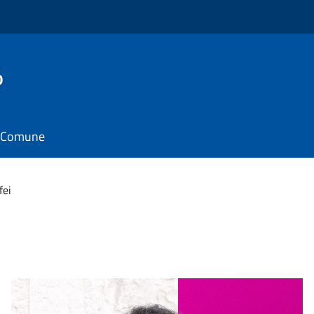
o
il Comune
fei