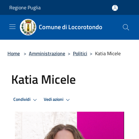
Salta al contenuto principale
Regione Puglia
Comune di Locorotondo
Home
>
Amministrazione
>
Politici
>
Katia Micele
Katia Micele
Condividi
Vedi azioni