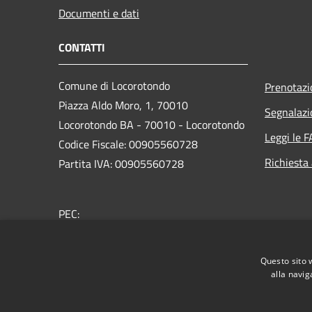
Documenti e dati
CONTATTI
Comune di Locorotondo
Prenotaz
Piazza Aldo Moro, 1, 70010
Segnalazi
Locorotondo BA - 70010 - Locorotondo
Leggi le 
Codice Fiscale: 00905560728
Richiesta
Partita IVA: 00905560728
PEC:
protocollo.comune.locorotondo@pec.rupar.puglia.it
Centralino Unico: 080 4356111
Questo sito 
alla navig