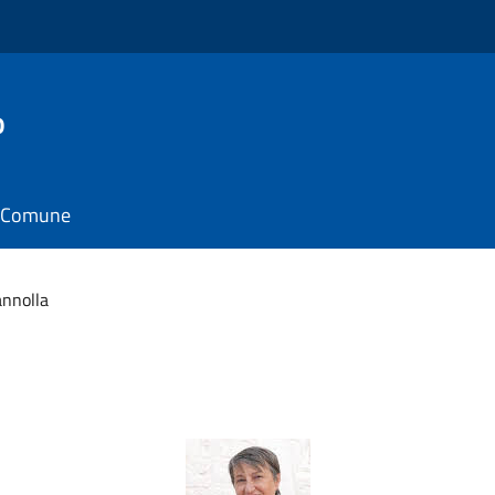
o
il Comune
annolla