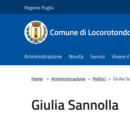
Salta al contenuto principale
Regione Puglia
Comune di Locorotond
Amministrazione
Novità
Servizi
Vivere 
Home
>
Amministrazione
>
Politici
>
Giulia S
Giulia Sannolla