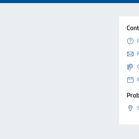
Cont
Prob