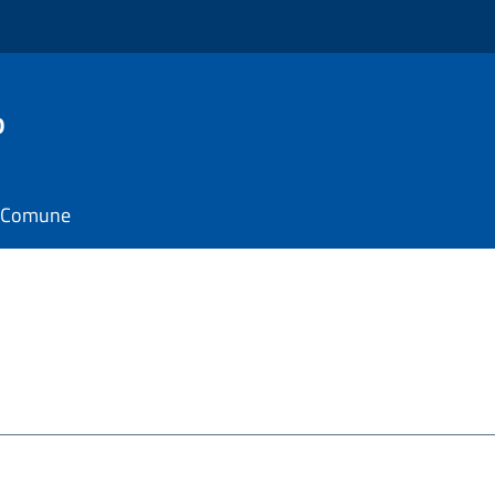
o
il Comune