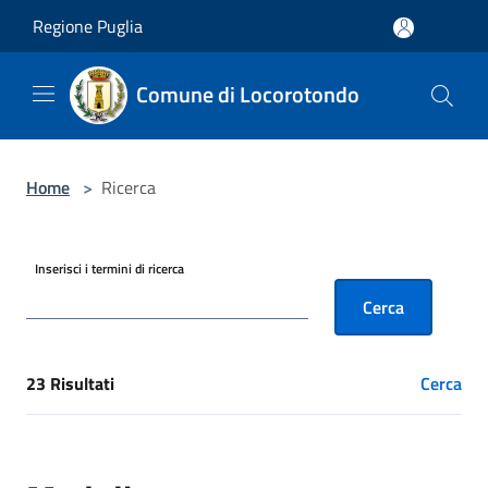
Salta al contenuto principale
Regione Puglia
Comune di Locorotondo
Home
>
Ricerca
Inserisci i termini di ricerca
Cerca
23 Risultati
Cerca
[results] Risultati