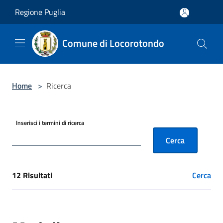
Salta al contenuto principale
Regione Puglia
Comune di Locorotondo
Home
>
Ricerca
Inserisci i termini di ricerca
Cerca
12 Risultati
Cerca
[results] Risultati