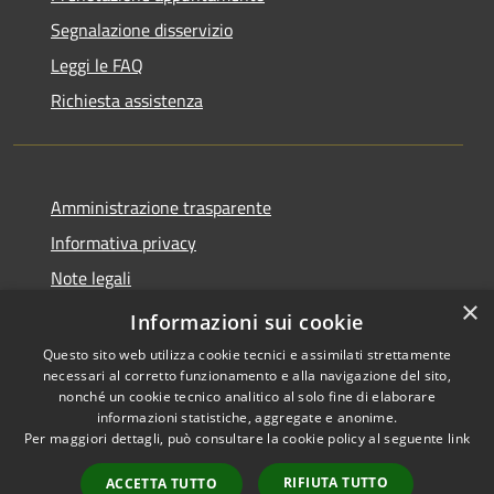
Segnalazione disservizio
Leggi le FAQ
Richiesta assistenza
Amministrazione trasparente
Informativa privacy
Note legali
×
Dichiarazione di accessibilità
Informazioni sui cookie
Questo sito web utilizza cookie tecnici e assimilati strettamente
necessari al corretto funzionamento e alla navigazione del sito,
nonché un cookie tecnico analitico al solo fine di elaborare
informazioni statistiche, aggregate e anonime.
RSS
Copyright © 2026 • Comune di
Per maggiori dettagli, può consultare la cookie policy al seguente
link
Accessibilità
Locorotondo • Powered by
Privacy
Municipium
Accesso
•
RIFIUTA TUTTO
ACCETTA TUTTO