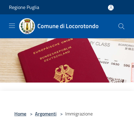
Salta al contenuto principale
Regione Puglia
Comune di Locorotondo
Home
>
Argomenti
>
Immigrazione