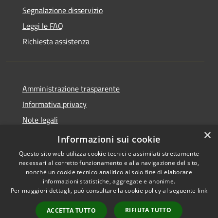
Segnalazione disservizio
Leggi le FAQ
Richiesta assistenza
Amministrazione trasparente
Informativa privacy
Note legali
×
Dichiarazione di accessibilità
Informazioni sui cookie
Questo sito web utilizza cookie tecnici e assimilati strettamente
necessari al corretto funzionamento e alla navigazione del sito,
nonché un cookie tecnico analitico al solo fine di elaborare
informazioni statistiche, aggregate e anonime.
RSS
Copyright © 2026 • Comune di
Per maggiori dettagli, può consultare la cookie policy al seguente
link
Accessibilità
Locorotondo • Powered by
Privacy
Municipium
Accesso
•
RIFIUTA TUTTO
ACCETTA TUTTO