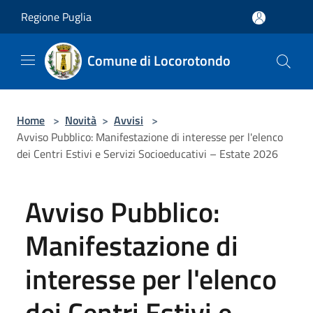
Salta al contenuto principale
Regione Puglia
Comune di Locorotondo
Home
>
Novità
>
Avvisi
>
Avviso Pubblico: Manifestazione di interesse per l'elenco
dei Centri Estivi e Servizi Socioeducativi – Estate 2026
Avviso Pubblico:
Manifestazione di
interesse per l'elenco
dei Centri Estivi e