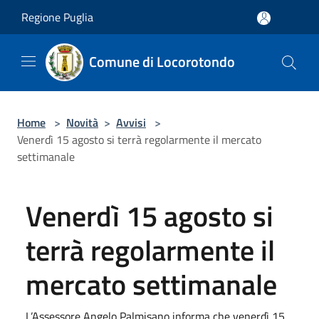
Salta al contenuto principale
Regione Puglia
Comune di Locorotondo
Home
>
Novità
>
Avvisi
>
Venerdì 15 agosto si terrà regolarmente il mercato
settimanale
Venerdì 15 agosto si
terrà regolarmente il
mercato settimanale
L’Assessore Angelo Palmisano informa che venerdì 15