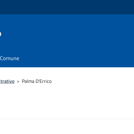
o
il Comune
trativo
>
Palma D'Errico