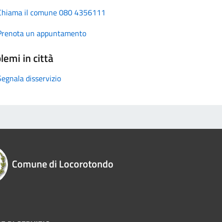
Chiama il comune 080 4356111
Prenota un appuntamento
lemi in città
Segnala disservizio
Comune di Locorotondo