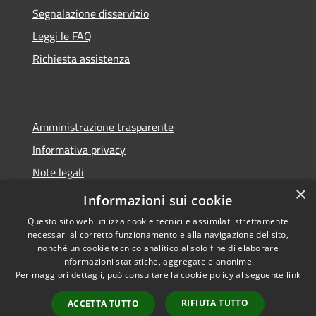
Segnalazione disservizio
Leggi le FAQ
Richiesta assistenza
Amministrazione trasparente
Informativa privacy
Note legali
×
Dichiarazione di accessibilità
Informazioni sui cookie
Questo sito web utilizza cookie tecnici e assimilati strettamente
necessari al corretto funzionamento e alla navigazione del sito,
nonché un cookie tecnico analitico al solo fine di elaborare
informazioni statistiche, aggregate e anonime.
RSS
Copyright © 2026 • Comune di
Per maggiori dettagli, può consultare la cookie policy al seguente
link
Accessibilità
Locorotondo • Powered by
Privacy
Municipium
Accesso
•
RIFIUTA TUTTO
ACCETTA TUTTO