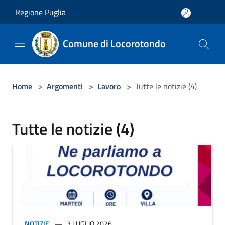
Salta al contenuto principale
Regione Puglia
Comune di Locorotondo
Home
>
Argomenti
>
Lavoro
>
Tutte le notizie (4)
Tutte le notizie (4)
NOTIZIE
3 LUGLIO 2026