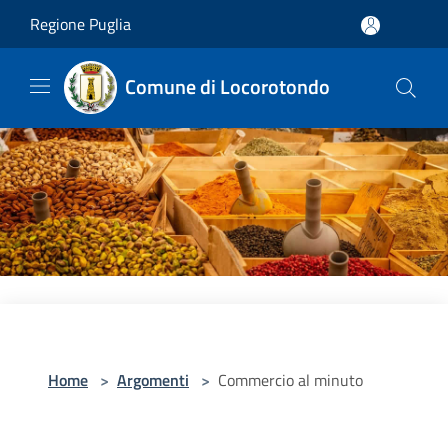
Salta al contenuto principale
Regione Puglia
Comune di Locorotondo
Home
>
Argomenti
>
Commercio al minuto