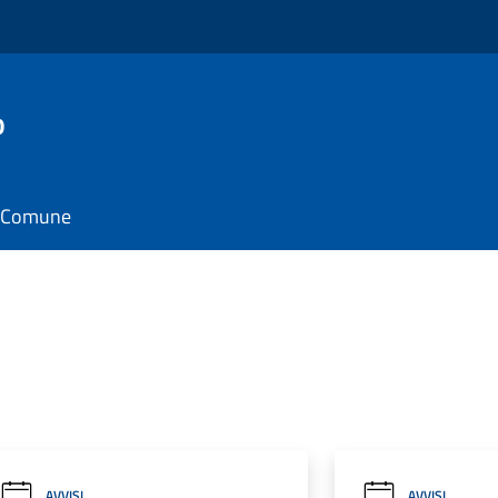
o
il Comune
AVVISI
AVVISI