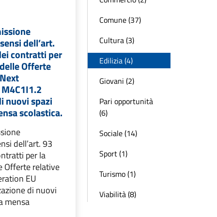
Comune (37)
issione
Cultura (3)
sensi dell’art.
ei contratti per
Edilizia (4)
delle Offerte
 Next
Giovani (2)
U M4C1I1.2
di nuovi spazi
Pari opportunità
ensa scolastica.
(6)
sione
Sociale (14)
nsi dell’art. 93
Sport (1)
ntratti per la
e Offerte relative
Turismo (1)
ration EU
zazione di nuovi
Viabilità (8)
 a mensa