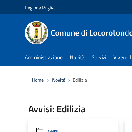
Salta al contenuto principale
Regione Puglia
Comune di Locorotond
Amministrazione
Novità
Servizi
Vivere 
Home
>
Novità
>
Edilizia
Avvisi: Edilizia
AVVISI