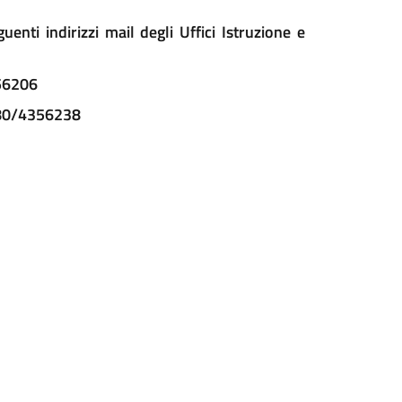
uenti indirizzi mail degli Uffici Istruzione e
56206
080/4356238