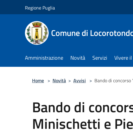
Salta al contenuto principale
Regione Puglia
Comune di Locorotond
Amministrazione
Novità
Servizi
Vivere 
Home
>
Novità
>
Avvisi
>
Bando di concorso 
Bando di concor
Minischetti e Pi